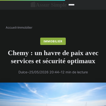
Assur Simple
📰
Accueil
›
Immobilier
IMMOBILIER
Chemy : un havre de paix avec
services et sécurité optimaux
Dulce
•
25/05/2026 20:44
•
12 min de lecture