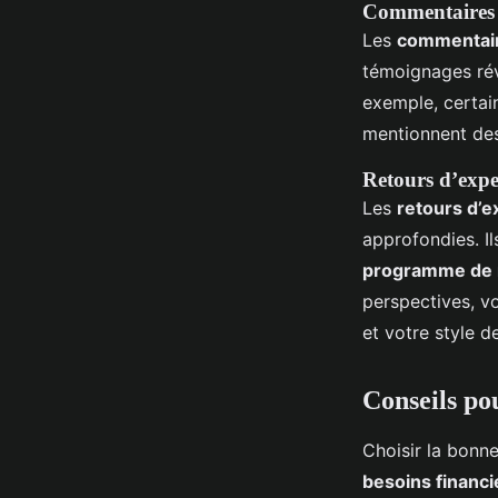
Commentaires d
Les
commentaire
témoignages rév
exemple, certains
mentionnent d
Retours d’expe
Les
retours d’e
approfondies. I
programme de
perspectives, v
et votre style de
Conseils po
Choisir la bonn
besoins financi