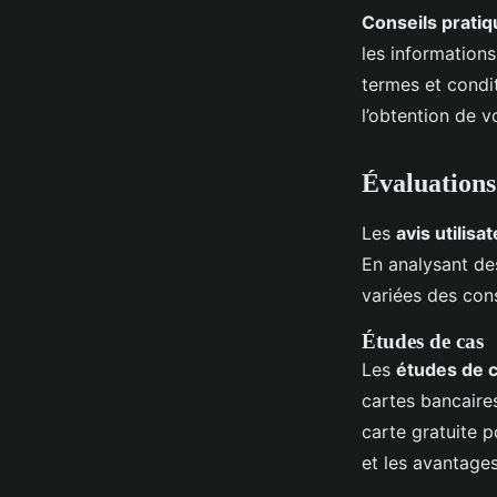
Conseils prati
les informations
termes et condit
l’obtention de v
Évaluations
Les
avis utilisa
En analysant d
variées des co
Études de cas
Les
études de 
cartes bancaires
carte gratuite p
et les avantage