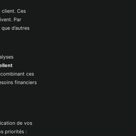
 client. Ces
ivent. Par
s que d’autres
alyses
ellent
n combinant ces
soins financiers
fication de vos
 priorités :