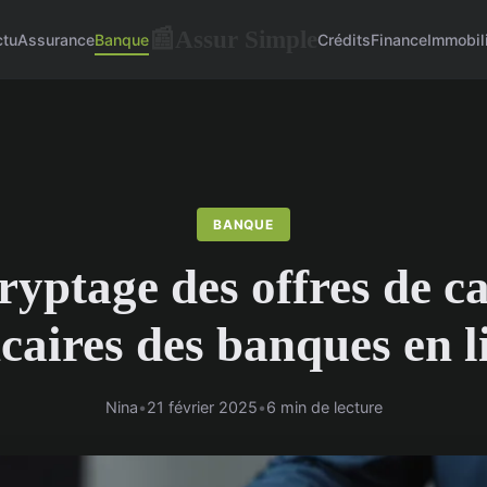
Assur Simple
📰
ctu
Assurance
Banque
Crédits
Finance
Immobil
BANQUE
ryptage des offres de ca
caires des banques en l
Nina
•
21 février 2025
•
6 min de lecture