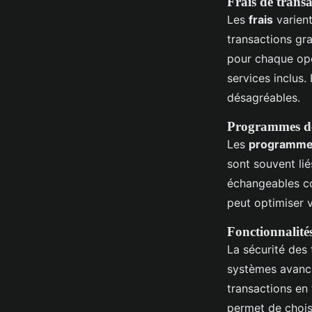
Frais de trans
Les
frais
varient
transactions gr
pour chaque opér
services inclus. 
désagréables.
Programmes d
Les
programme
sont souvent li
échangeables c
peut optimiser 
Fonctionnalités
La sécurité des 
systèmes avancé
transactions en
permet de chois