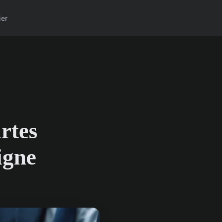
ier
rtes
igne