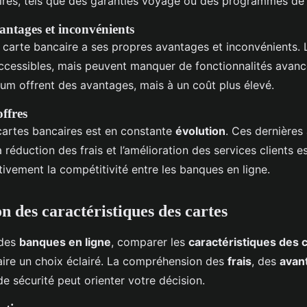
res, tels que des garanties voyage ou des programmes d
antages et inconvénients
carte bancaire a ses propres avantages et inconvénients. 
ccessibles, mais peuvent manquer de fonctionnalités avancé
ium offrent des avantages, mais à un coût plus élevé.
ffres
artes bancaires est en constante
évolution
. Ces dernières
 réduction des frais et l’amélioration des services clients e
tivement la compétitivité entre les banques en ligne.
 des caractéristiques des cartes
 des
banques en ligne
, comparer les
caractéristiques des 
faire un choix éclairé. La compréhension des
frais
, des
avan
de sécurité peut orienter votre décision.