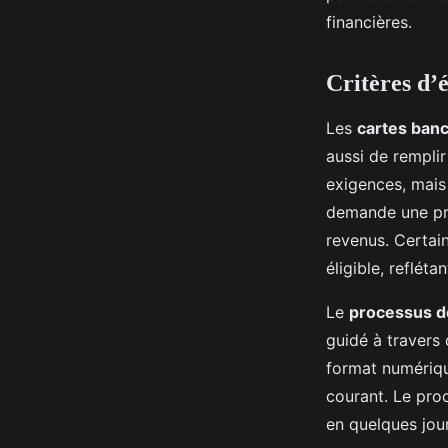
financières.
Critères d’é
Les
cartes banc
aussi de rempli
exigences, mais
demande une preu
revenus. Certai
éligible, refléta
Le
processus 
guidé à travers
format numériqu
courant. Le pro
en quelques jou