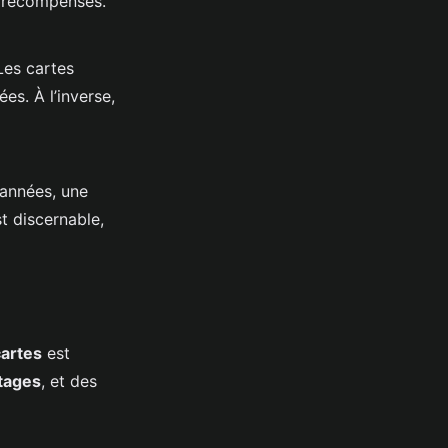
e récompenses.
Les cartes
es. À l’inverse,
 années, une
st discernable,
cartes
est
tages
, et des