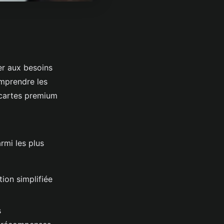
er aux besoins
omprendre les
 cartes premium
armi les plus
tion simplifiée
s