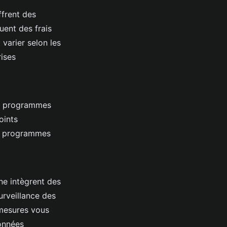
ffrent des
uent des frais
 varier selon les
rises
es programmes
oints
es programmes
ne intègrent des
urveillance des
 mesures vous
données